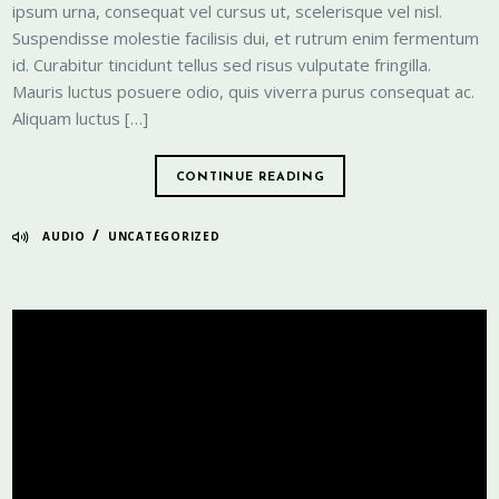
ipsum urna, consequat vel cursus ut, scelerisque vel nisl.
Suspendisse molestie facilisis dui, et rutrum enim fermentum
id. Curabitur tincidunt tellus sed risus vulputate fringilla.
Mauris luctus posuere odio, quis viverra purus consequat ac.
Aliquam luctus […]
CONTINUE READING
/
AUDIO
UNCATEGORIZED